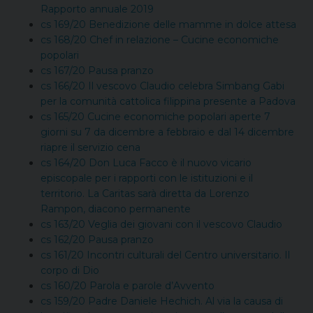
Rapporto annuale 2019
cs 169/20 Benedizione delle mamme in dolce attesa
cs 168/20 Chef in relazione – Cucine economiche
popolari
cs 167/20 Pausa pranzo
cs 166/20 Il vescovo Claudio celebra Simbang Gabi
per la comunità cattolica filippina presente a Padova
cs 165/20 Cucine economiche popolari aperte 7
giorni su 7 da dicembre a febbraio e dal 14 dicembre
riapre il servizio cena
cs 164/20 Don Luca Facco è il nuovo vicario
episcopale per i rapporti con le istituzioni e il
territorio. La Caritas sarà diretta da Lorenzo
Rampon, diacono permanente
cs 163/20 Veglia dei giovani con il vescovo Claudio
cs 162/20 Pausa pranzo
cs 161/20 Incontri culturali del Centro universitario. Il
corpo di Dio
cs 160/20 Parola e parole d’Avvento
cs 159/20 Padre Daniele Hechich. Al via la causa di