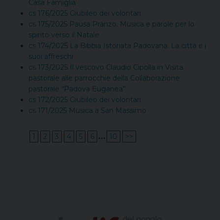
Casa Famiglia
cs 176/2025 Giubileo dei volontari
cs 175/2025 Pausa Pranzo. Musica e parole per lo
spirito verso il Natale
cs 174/2025 La Bibbia Istoriata Padovana. La città e i
suoi affreschi
cs 173/2025 Il vescovo Claudio Cipolla in Visita
pastorale alle parrocchie della Collaborazione
pastorale “Padova Euganea”
cs 172/2025 Giubileo dei volontari
cs 171/2025 Musica a San Massimo
...
1
2
3
4
5
6
10
>>