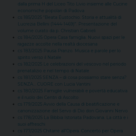
dalla prima H del Liceo Tito Livio insieme alle Cucine
economiche popolari di Padova
cs 185/2025 “Beata Eustochio. Storia e attualità di
Lucrezia Bellini (1444-1469)”. Presentazione del
volume curato da p. Christian Gabrieli
cs 184/2025 Opera Casa famiglia. Nuovi spazi per le
ragazze accolte nella realtà diocesana
cs 183/2025 Pausa Pranzo. Musica e parole per lo
spirito verso il Natale
cs 182/2025 Le celebrazioni del vescovo nel periodo
prenatalizio e nel tempo di Natale
cs 181/2025 SENZA – di cosa possiamo stare senza?
SENZA… CUORE con Lucia Vantini
cs 180/2025 Famiglie vulnerabili e povertà educativa
e il ruolo dei Centri di Ascolto
cs 179/2025 Avvio della Causa di beatificazione e
canonizzazione del Servo di Dio don Giovanni Nervo
cs 178/2025 La Bibbia Istoriata Padovana. La città e i
suoi affreschi
cs 177/2025 Chitarre all’Opera. Concerto per Opera