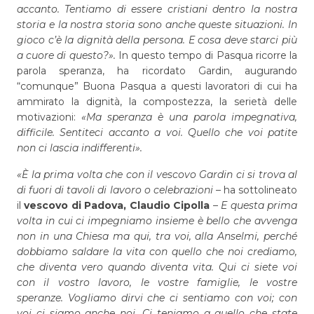
accanto. Tentiamo di essere cristiani dentro la nostra
storia e la nostra storia sono anche queste situazioni. In
gioco c’è la dignità della persona. E cosa deve starci più
a cuore di questo?».
In questo tempo di Pasqua ricorre la
parola speranza, ha ricordato Gardin, augurando
“comunque” Buona Pasqua a questi lavoratori di cui ha
ammirato la dignità, la compostezza, la serietà delle
motivazioni:
«Ma speranza è una parola impegnativa,
difficile. Sentiteci accanto a voi. Quello che voi patite
non ci lascia indifferenti».
«È la prima volta che con il vescovo Gardin ci si trova al
di fuori di tavoli di lavoro o celebrazioni
– ha sottolineato
il
vescovo di Padova, Claudio Cipolla
–
E questa prima
volta in cui ci impegniamo insieme è bello che avvenga
non in una Chiesa ma qui, tra voi, alla Anselmi, perché
dobbiamo saldare la vita con quello che noi crediamo,
che diventa vero quando diventa vita. Qui ci siete voi
con il vostro lavoro, le vostre famiglie, le vostre
speranze. Vogliamo dirvi che ci sentiamo con voi; con
voi ci siamo anche noi. Ci teniamo a quello che state