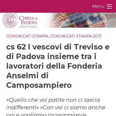
Skip
Menu
to
content
COMUNICATI STAMPA
,
COMUNICATI STAMPA 2017
cs 62 I vescovi di Treviso e
di Padova insieme tra i
lavoratori della Fonderia
Anselmi di
Camposampiero
«Quello che voi patite non ci lascia
indifferenti» «Con voi ci siamo anche
noi e vogliamo incoraggiarvi»