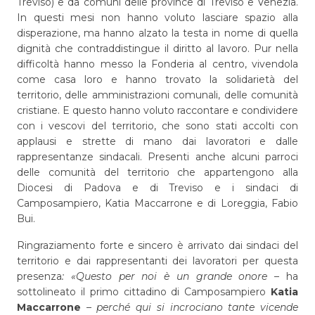
Treviso) e da comuni delle province di Treviso e Venezia.
In questi mesi non hanno voluto lasciare spazio alla
disperazione, ma hanno alzato la testa in nome di quella
dignità che contraddistingue il diritto al lavoro. Pur nella
difficoltà hanno messo la Fonderia al centro, vivendola
come casa loro e hanno trovato la solidarietà del
territorio, delle amministrazioni comunali, delle comunità
cristiane. E questo hanno voluto raccontare e condividere
con i vescovi del territorio, che sono stati accolti con
applausi e strette di mano dai lavoratori e dalle
rappresentanze sindacali. Presenti anche alcuni parroci
delle comunità del territorio che appartengono alla
Diocesi di Padova e di Treviso e i sindaci di
Camposampiero, Katia Maccarrone e di Loreggia, Fabio
Bui.
Ringraziamento forte e sincero è arrivato dai sindaci del
territorio e dai rappresentanti dei lavoratori per questa
presenza
: «Questo per noi è un grande onore
– ha
sottolineato il primo cittadino di Camposampiero
Katia
Maccarrone
–
perché qui si incrociano tante vicende