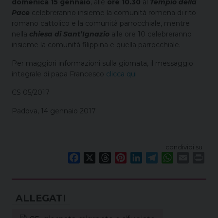
domenica 15 gennaio
, alle
ore 10.30
al
Tempio della
Pace
celebreranno insieme la comunità romena di rito
romano cattolico e la comunità parrocchiale, mentre
nella
chiesa di Sant’Ignazio
alle ore 10 celebreranno
insieme la comunità filippina e quella parrocchiale.
Per maggiori informazioni sulla giornata, il messaggio
integrale di papa Francesco
clicca qui
CS 05/2017
Padova, 14 gennaio 2017
condividi su
F
X
T
P
L
T
W
E
P
a
h
i
i
e
h
m
r
c
r
n
n
l
a
a
i
e
e
t
k
e
t
i
n
b
a
e
e
g
s
l
t
o
d
r
d
r
A