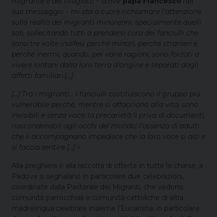
migrante e del rifugiato
– scrive
papa Francesco
nel
suo messaggio –
mi sta a cuore richiamare l’attenzione
sulla realtà dei migranti minorenni, specialmente quelli
soli, sollecitando tutti a prendersi cura dei fanciulli che
sono tre volte indifesi perché minori, perché stranieri e
perché inermi, quando, per varie ragioni, sono forzati a
vivere lontani dalla loro terra d’origine e separati dagli
affetti familiari.[…]
[…] Tra i migranti… i fanciulli costituiscono il gruppo più
vulnerabile perché, mentre si affacciano alla vita, sono
invisibili e senza voce: la precarietà li priva di documenti,
nascondendoli agli occhi del mondo; l’assenza di adulti
che li accompagnano impedisce che la loro voce si alzi e
si faccia sentire […]
».
Alla preghiera e alla raccolta di offerte in tutte le chiese, a
Padova si segnalano in particolare due celebrazioni,
coordinate dalla Pastorale dei Migranti, che vedono
comunità parrocchiali e comunità cattoliche di altra
madrelingua celebrare insieme l’Eucaristia: in particolare