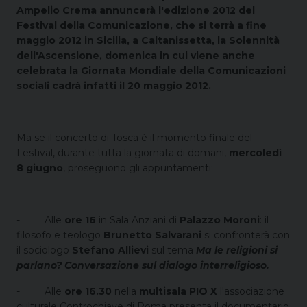
Ampelio Crema annuncerà l'edizione 2012 del
Festival della Comunicazione, che si terrà a fine
maggio 2012 in Sicilia, a Caltanissetta, la Solennità
dell'Ascensione, domenica in cui viene anche
celebrata la Giornata Mondiale della Comunicazioni
sociali cadrà infatti il 20 maggio 2012.
Ma se il concerto di Tosca è il momento finale del
Festival, durante tutta la giornata di domani,
mercoledì
8 giugno
, proseguono gli appuntamenti:
-
Alle
ore 16
in Sala Anziani di
Palazzo Moroni
: il
filosofo e teologo
Brunetto Salvarani
si confronterà con
il sociologo
Stefano Allievi
sul tema
Ma le religioni si
parlano? Conversazione sul dialogo interreligioso.
-
Alle
ore 16.30
nella
multisala PIO X
l'associazione
culturale Controchiave di Roma presenta il documentario