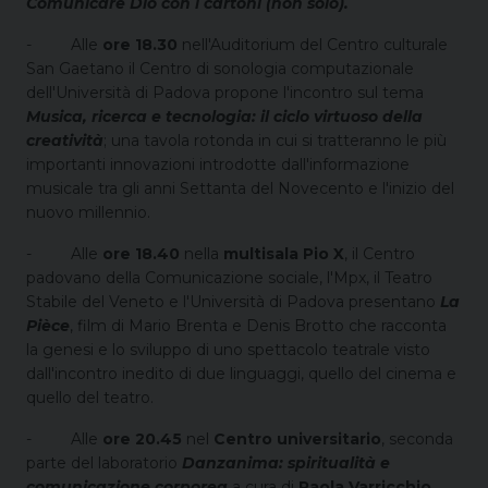
Comunicare Dio con i cartoni (non solo).
-
Alle
ore 18.30
nell'Auditorium del Centro culturale
San Gaetano il Centro di sonologia computazionale
dell'Università di Padova propone l'incontro sul tema
Musica, ricerca e tecnologia: il ciclo virtuoso della
creatività
; una tavola rotonda in cui si tratteranno le più
importanti innovazioni introdotte dall'informazione
musicale tra gli anni Settanta del Novecento e l'inizio del
nuovo millennio.
-
Alle
ore 18.40
nella
multisala Pio X
, il Centro
padovano della Comunicazione sociale, l'Mpx, il Teatro
Stabile del Veneto e l'Università di Padova presentano
La
Pièce
, film di Mario Brenta e Denis Brotto che racconta
la genesi e lo sviluppo di uno spettacolo teatrale visto
dall'incontro inedito di due linguaggi, quello del cinema e
quello del teatro.
-
Alle
ore 20.45
nel
Centro universitario
, seconda
parte del laboratorio
Danzanima: spiritualità e
comunicazione corporea
a cura di
Paola Varricchio
.