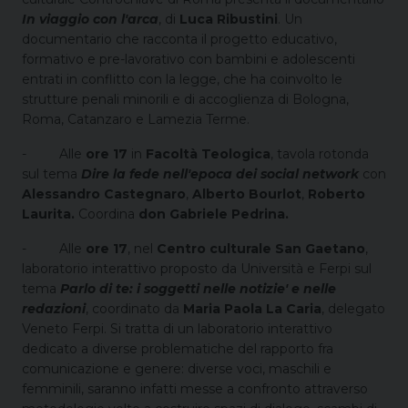
In viaggio con l'arca
, di
Luca Ribustini
. Un
documentario che racconta il progetto educativo,
formativo e pre-lavorativo con bambini e adolescenti
entrati in conflitto con la legge, che ha coinvolto le
strutture penali minorili e di accoglienza di Bologna,
Roma, Catanzaro e Lamezia Terme.
-
Alle
ore 17
in
Facoltà Teologica
, tavola rotonda
sul tema
Dire la fede nell'epoca dei social network
con
Alessandro Castegnaro
,
Alberto Bourlot
,
Roberto
Laurita.
Coordina
don Gabriele Pedrina.
-
Alle
ore 17
, nel
Centro culturale San Gaetano
,
laboratorio interattivo proposto da Università e Ferpi sul
tema
Parlo di te: i soggetti nelle notizie' e nelle
redazioni
, coordinato da
Maria Paola La Caria
, delegato
Veneto Ferpi.
Si tratta di un laboratorio interattivo
dedicato a diverse problematiche del rapporto fra
comunicazione e genere: diverse voci, maschili e
femminili, saranno infatti messe a confronto attraverso