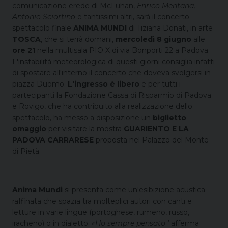
comunicazione erede di McLuhan,
Enrico Mentana,
Antonio Sciortino
e tantissimi altri, sarà il concerto
spettacolo finale
ANIMA MUNDI
di Tiziana Donati, in arte
TOSCA
, che si terrà domani,
mercoledì 8 giugno
alle
ore 21
nella multisala PIO X di via Bonporti 22 a Padova.
L'instabilità meteorologica di questi giorni consiglia infatti
di spostare all'interno il concerto che doveva svolgersi in
piazza Duomo.
L'ingresso è libero
e per tutti i
partecipanti la Fondazione Cassa di Risparmio di Padova
e Rovigo, che ha contribuito alla realizzazione dello
spettacolo, ha messo a disposizione un
biglietto
omaggio
per visitare la mostra
GUARIENTO E LA
PADOVA CARRARESE
proposta nel Palazzo del Monte
di Pietà.
Anima Mundi
si presenta come un'esibizione acustica
raffinata che spazia tra molteplici autori con canti e
letture in varie lingue (portoghese, rumeno, russo,
iracheno) o in dialetto.
«
Ho sempre pensato '
afferma