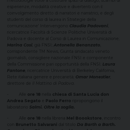
metodologie volte a costruire spazi di dialogo, scambi di
esperienze, modalità creative e divertenti con il
coinvolgimento diretto di narratori e narratrici, e degli
studenti del corso di laurea in Strategie della
comunicazione' Intervengono
Claudia Padovani
,
ricercatrice Facoltà di Scienze Politiche Università di
Padova e docente al Corso di Laurea in Comunicazione;
Marina Cosi
,
già FNSI;
Antonella Benanzato
,
corrispondente TM News, Giunta sindacato veneto
giornalisti, consigliere nazionale FNSI e componente
della Commissione pari opportunità della FNSI;
Laura
Fantone
,
ricercatrice Università di Berkeley California,
Rete italiana genere e precarietà;
Omar Monestier
,
direttore de
Il Mattino di Padova
.
-
Alle
ore 18
nella
chiesa di Santa Lucia
don
Andrea Segato
e
Paolo Ferro
ripropongono il
laboratorio
Salmi. Oltre la soglia.
-
Alle
ore 18
nella libreria
Mel Boookstore
, incontro
con
Brunetto Salvarani
dal titolo
Da Barth a Barth.