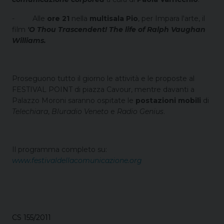
-
Alle
ore 21
nella
multisala Pio
, per Impara l'arte, il
film
'O Thou Trascendent! The life of Ralph Vaughan
Williams.
Proseguono tutto il giorno le attività e le proposte al
FESTIVAL POINT di piazza Cavour, mentre davanti a
Palazzo Moroni saranno ospitate le
postazioni mobili
di
Telechiara
,
Bluradio Veneto
e
Radio Genius
.
Il programma completo su:
www.festivaldellacomunicazione.org
CS 155/2011