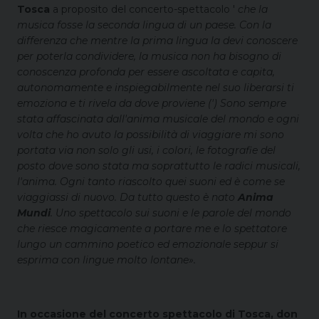
Tosca
a proposito del concerto-spettacolo '
che la
musica fosse la seconda lingua di un paese. Con la
differenza che mentre la prima lingua la devi conoscere
per poterla condividere, la musica non ha bisogno di
conoscenza profonda per essere ascoltata e capita,
autonomamente e inspiegabilmente nel suo liberarsi ti
emoziona e ti rivela da dove proviene (') Sono sempre
stata affascinata dall'anima musicale del mondo e ogni
volta che ho avuto la possibilità di viaggiare mi sono
portata via non solo gli usi, i colori, le fotografie del
posto dove sono stata ma soprattutto le radici musicali,
l'anima. Ogni tanto riascolto quei suoni ed è come se
viaggiassi di nuovo. Da tutto questo è nato
Anima
Mundi
. Uno spettacolo sui suoni e le parole del mondo
che riesce magicamente a portare me e lo spettatore
lungo un cammino poetico ed emozionale seppur si
esprima con lingue molto lontane
»
.
In occasione del concerto spettacolo di Tosca, don