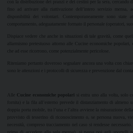
con la distribuzione dei pranzi e dei cestini per la sera, cercando
fino ad arrivare alla riattivazione dell’intero servizio mensa,
disponibilità dei volontari. Contemporaneamente sono state att
comportamento, adeguatamente formato il personale (operatori, suore 
Dispiace vedere che anche in situazioni di tale gravità, come quel
allarmismo pretestuoso attorno alle Cucine economiche popolari, den
che ad esse ricorrono, come potenzialmente pericolose.
Riteniamo pertanto doveroso segnalare ancora una volta con chiarez
sono le attenzioni e i protocolli di sicurezza e prevenzione dal conta
Alle
Cucine economiche popolari
si entra uno alla volta, solo 
fornita) e la fila all’esterno prevede il distanziamento di almeno
doppia porta mobile, tra l’una e l’altra avviene la misurazione del
provvisto di tesserino di riconoscimento o, se persona nuova, vien
necessità, compreso tracciamento nel caso si rendesse necessario. 
prima di accedere alla sala mensa), si passa poi agli sportelli 