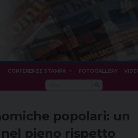
CONFERENZE STAMPA
FOTOGALLERY
VIDE
Search Button
Search
for:
nomiche popolari: un
i nel pieno rispetto