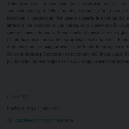
Tutte misure volte a tutelare quanti prestano servizio in questa strut
sono stati, come pure delle suore della comunità, e in tal caso si è
isolamenti e tracciamenti. Per quanto riguarda la tipologia del 
altrimenti non avrebbero di che nutrirsi, sono le persone più disagi
sono nettamente diminuiti. Privarle anche di questo servizio o ghett
c’è più da anni alcuno stabile di proprietà della Curia o della Fonda
di popolazione che maggiormente sta soffrendo le conseguenze d
dei segni di carità più preziosi ed è patrimonio dell’intera città di
più da vicino, donare tempo e servizio, o semplicemente verificarne
cs 02/2021
Padova, 9 gennaio 2021
02_cucineeconomichesicure