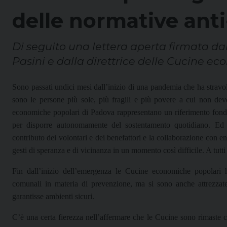
delle normative ant
Di seguito una lettera aperta firmata d
Pasini e dalla direttrice delle Cucine e
Sono passati undici mesi dall’inizio di una pandemia che ha stravol
sono le persone più sole, più fragili e più povere a cui non dev
economiche popolari di Padova rappresentano un riferimento fonda
per disporre autonomamente del sostentamento quotidiano. Ed è 
contributo dei volontari e dei benefattori e la collaborazione con enti 
gesti di speranza e di vicinanza in un momento così difficile. A tutt
Fin dall’inizio dell’emergenza le Cucine economiche popolari h
comunali in materia di prevenzione, ma si sono anche attrezzate 
garantisse ambienti sicuri.
C’è una certa fierezza nell’affermare che le Cucine sono rimaste ch