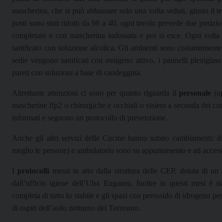
mascherina, che si può abbassare solo una volta seduti, giusto il t
posti sono stati ridotti da 98 a 40, ogni tavolo prevede due posizion
completato e con mascherina indossata e poi si esce. Ogni volta 
sanificato con soluzione alcolica. Gli ambienti sono costantemente ar
sedie vengono sanificati con ossigeno attivo, i pannelli plexiglass 
pareti con soluzioni a base di candeggina.
Altrettante attenzioni ci sono per quanto riguarda il
personale
(op
mascherine ffp2 o chirurgiche e occhiali o visiera a seconda dei c
informati e seguono un protocollo di prevenzione.
Anche gli altri servizi delle Cucine hanno subito cambiamenti: dis
meglio le persone) e ambulatorio sono su appuntamento e ad accesso 
I
protocolli
messi in atto dalla struttura delle CEP, dotata di un 
dall’ufficio igiene dell’Ulss Euganea. Inoltre in questi mesi è st
completa di tutto lo stabile e gli spazi con perossido di idrogeno pe
di ospiti dell’asilo notturno del Torresino.