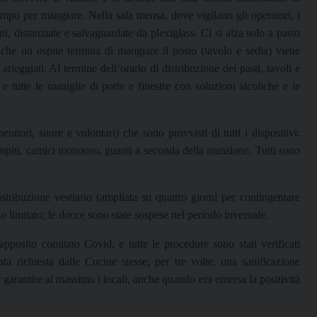
empo per mangiare. Nella sala mensa, dove vigilano gli operatori, i
i, distanziate e salvaguardate da plexiglass. Ci si alza solo a pasto
che un ospite termina di mangiare il posto (tavolo e sedia) viene
ieggiati. Al termine dell’orario di distribuzione dei pasti, tavoli e
e tutte le maniglie di porte e finestre con soluzioni alcoliche e le
eratori, suore e volontari) che sono provvisti di tutti i dispositivi:
ompiti, camici monouso, guanti a seconda della mansione. Tutti sono
tribuzione vestiario (ampliata su quattro giorni per contingentare
limitato; le docce sono state sospese nel periodo invernale.
apposito comitato Covid, e tutte le procedure sono stati verificati
ata richiesta dalle Cucine stesse, per tre volte, una sanificazione
r garantire al massimo i locali, anche quando era emersa la positività