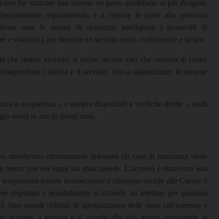
 di non far mancare mai almeno un pasto quotidiano ai più disagiati;
 adeguatamente regolamentato e a riaprire le porte alla generosa
ivate tutte le misure di sicurezza, predisposti i protocolli di
e volontari), per favorire un servizio serio, confortevole e sicuro.
la che stiamo vivendo, si alzino ancora voci che cercano di creare
igrandone l’attività e il servizio, fino a stigmatizzare le persone
za e trasparenza – e sempre disponibili a verifiche dirette – quali
gio messi in atto in questi mesi.
con mascherina correttamente indossata (in caso di mancanza viene
 un metro con dei segni sul marciapiede. L’accesso è attraverso una
la temperatura tramite termoscanner e chiunque accede alle Cucine è
e registrato e possibilmente si richiede un telefono per qualsiasi
È fatto quindi obbligo di igienizzazione delle mani (all’ingresso e
per ricevere il vassoio e si accede alla sala mensa indossando la