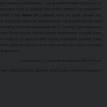
tura e quanti ne usufruiscono. Casi di positività degli operatori ce ne
 proceduto come in qualsiasi altra realtà e struttura con quarantene,
servizio è una
mensa per i poveri
, ossia per quelle persone che
ate in assoluto, tanto che numericamente, con la pandemia gli ospiti
izzarle in altri luoghi (precisiamo che in via della Croce Rossa non
zione Nervo Pasini), sarebbe infierire ulteriormente su quella fascia
el Covid-19. La presenza delle Cucine economiche popolari è uno
 Padova, anche per questo le porte sono aperte a chi voglia conoscerle
 la sicurezza!
don Luca Facco, presidente Fondazione Nervo Pasini
suor Albina Zandonà, direttrice delle Cucine economiche popolari