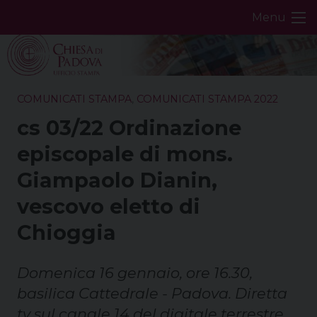
Skip
Menu
to
content
COMUNICATI STAMPA
,
COMUNICATI STAMPA 2022
cs 03/22 Ordinazione
episcopale di mons.
Giampaolo Dianin,
vescovo eletto di
Chioggia
Domenica 16 gennaio, ore 16.30,
basilica Cattedrale - Padova. Diretta
tv sul canale 14 del digitale terrestre