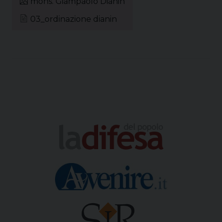
mons. Giampaolo Dianin
k
s
n
m
p
t
03_ordinazione dianin