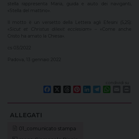
stella rappresenta Maria, guida e aiuto dei naviganti,
«Stella del mattino».
Il motto è un versetto della Lettera agli Efesini (5,25):
«
Sicut et Christus dilexit ecclesiam
» – «Come anche
Cristo ha amato la Chiesa».
cs 03/2022
Padova, 13 gennaio 2022
condividi su
F
X
T
P
L
T
W
E
P
a
h
i
i
e
h
m
r
c
r
n
n
l
a
a
i
e
e
t
k
e
t
i
n
b
a
e
e
g
s
l
t
o
d
r
d
r
A
01_comunicato stampa
o
s
e
I
a
p