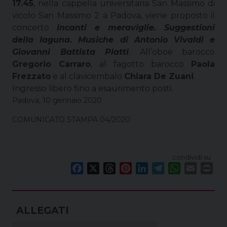
17.45
, nella cappella universitaria San Massimo di
vicolo San Massimo 2 a Padova, viene proposto il
concerto
Incanti e meraviglie. Suggestioni
della laguna. Musiche di Antonio Vivaldi e
Giovanni Battista Platti
. All’oboe barocco
Gregorio Carraro
, al fagotto barocco
Paola
Frezzato
e al clavicembalo
Chiara De Zuani
.
Ingresso libero fino a esaurimento posti.
Padova, 10 gennaio 2020
COMUNICATO STAMPA 04/2020
condividi su
F
X
T
P
L
T
W
E
P
a
h
i
i
e
h
m
r
c
r
n
n
l
a
a
i
e
e
t
k
e
t
i
n
b
a
e
e
g
s
l
t