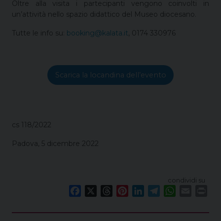
Oltre alla visita i partecipanti vengono coinvolti in
un’attività nello spazio didattico del Museo diocesano.
Tutte le info su:
booking@kalata.it
, 0174 330976
Scarica la locandina dell’evento
cs 118/2022
Padova, 5 dicembre 2022
condividi su
F
X
T
P
L
T
W
E
P
a
h
i
i
e
h
m
r
c
r
n
n
l
a
a
i