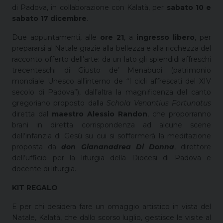
di Padova, in collaborazione con Kalatà, per
sabato 10 e
sabato 17 dicembre
.
Due appuntamenti, alle
ore 21
, a
ingresso libero
, per
prepararsi al Natale grazie alla bellezza e alla ricchezza del
racconto offerto dell’arte: da un lato gli splendidi affreschi
trecenteschi di Giusto de’ Menabuoi (patrimonio
mondiale Unesco all’interno de “I cicli affrescati del XIV
secolo di Padova”), dall’altra la magnificenza del canto
gregoriano proposto dalla
Schola Venantius Fortunatus
diretta dal
maestro Alessio Randon
, che proporranno
brani in diretta corrispondenza ad alcune scene
dell’infanzia di Gesù su cui si soffermerà la meditazione
proposta da
don Giananadrea Di Donna
, direttore
dell’ufficio per la liturgia della Diocesi di Padova e
docente di liturgia.
KIT REGALO
E per chi desidera fare un omaggio artistico in vista del
Natale, Kalatà, che dallo scorso luglio, gestisce le visite al