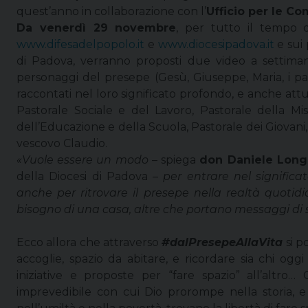
quest’anno in collaborazione con l’
Ufficio per le Co
Da venerdì 29 novembre
, per tutto il tempo d
www.difesadelpopolo.it
e
www.diocesipadova.it
e sui 
di Padova, verranno proposti due video a settimana
personaggi del presepe (Gesù, Giuseppe, Maria, i pasto
raccontati nel loro significato profondo, e anche attuali
Pastorale Sociale e del Lavoro, Pastorale della Miss
dell’Educazione e della Scuola, Pastorale dei Giovani,
vescovo Claudio.
«Vuole essere un modo
– spiega
don Daniele Long
della Diocesi di Padova –
per entrare nel signific
anche per ritrovare il presepe nella realtà quoti
bisogno di una casa, altre che portano messaggi di 
Ecco allora che attraverso
#dalPresepeAllaVita
si p
accoglie, spazio da abitare, e ricordare sia chi og
iniziative e proposte per “fare spazio” all’altro
imprevedibile con cui Dio prorompe nella storia, e