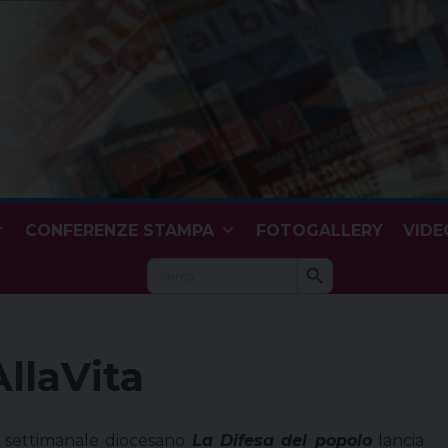
CONFERENZE STAMPA
FOTOGALLERY
VIDE
Search Button
Search
for:
llaVita
l settimanale diocesano
La Difesa del popolo
lancia