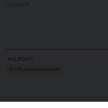
CS 208/2019
208_dalpresepeallavita