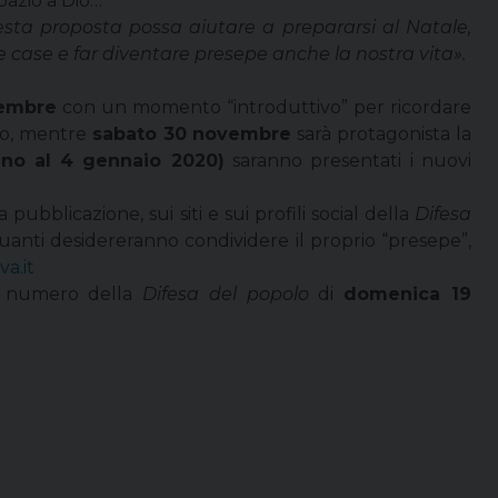
spazio a Dio…
sta proposta possa aiutare a prepararsi al Natale,
e case e far diventare presepe anche la nostra vita».
vembre
con un momento “introduttivo” per ricordare
do, mentre
sabato 30 novembre
sarà protagonista la
ino al 4 gennaio 2020)
saranno presentati i nuovi
pubblicazione, sui siti e sui profili social della
Difesa
quanti desidereranno condividere il proprio “presepe”,
a.it
ul numero della
Difesa del popolo
di
domenica 19