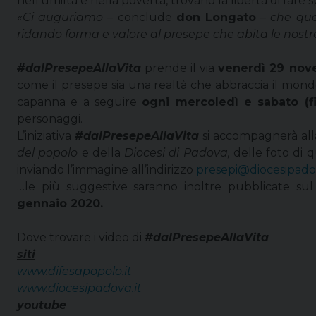
nell’umiltà e nella povertà, trovano la libertà di fare 
«Ci auguriamo –
conclude
don Longato
– che que
ridando forma e valore al presepe che abita le nostr
#dalPresepeAllaVita
prende il via
venerdì 29 no
come il presepe sia una realtà che abbraccia il mon
capanna e a seguire
ogni mercoledì e sabato (f
personaggi.
L’iniziativa
#dalPresepeAllaVita
si accompagnerà alla 
del popolo
e della
Diocesi di Padova,
delle foto di 
inviando l’immagine all’indirizzo
presepi@diocesipadov
…le più suggestive saranno inoltre pubblicate s
gennaio 2020.
Dove trovare i video di
#dalPresepeAllaVita
siti
www.difesapopolo.it
www.diocesipadova.it
youtube