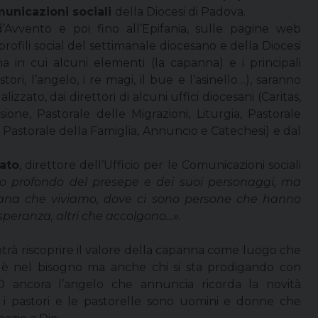
municazioni sociali
della Diocesi di Padova.
’Avvento e poi fino all’Epifania, sulle pagine web
profili social del settimanale diocesano e della Diocesi
 in cui alcuni elementi (la capanna) e i principali
ri, l’angelo, i re magi, il bue e l’asinello…), saranno
zzato, dai direttori di alcuni uffici diocesani (Caritas,
ione, Pastorale delle Migrazioni, Liturgia, Pastorale
 Pastorale della Famiglia, Annuncio e Catechesi) e dal
ato
, direttore dell’Ufficio per le Comunicazioni sociali
ato profondo del presepe e dei suoi personaggi, ma
diana che viviamo, dove ci sono persone che hanno
speranza, altri che accolgono…».
otrà riscoprire il valore della capanna come luogo che
gi è nel bisogno ma anche chi si sta prodigando con
… O ancora l’angelo che annuncia ricorda la novità
 i pastori e le pastorelle sono uomini e donne che