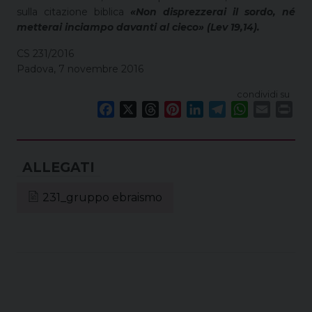
sulla citazione biblica
«Non disprezzerai il sordo, né
metterai inciampo davanti al cieco» (Lev 19,14).
CS 231/2016
Padova, 7 novembre 2016
condividi su
F
X
T
P
L
T
W
E
P
a
h
i
i
e
h
m
r
c
r
n
n
l
a
a
i
e
e
t
k
e
t
i
n
b
a
e
e
g
s
l
t
o
d
r
d
r
A
231_gruppo ebraismo
o
s
e
I
a
p
k
s
n
m
p
t