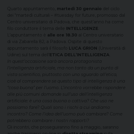
Quarto appuntamento,
martedì 30 gennaio
del ciclo
dei “martedì culturali – #tuesday for future, promosso dal
Centro universitario di Padova, che quest’anno ha come
filo conduttore il tema delle
INTELLIGENZE
.
L’appuntamento è
alle ore 18.30
al Centro universitario
di via Zabarella 82, a Padova. Ospite di questo
appuntamento sarà il filosofo
LUCA GRION
(Università di
Udine) sul tema dell’
ETICA DELL’INTELLIGENZA
.
In quest’occasione sarà ancora protagonista
l’intelligenza artificiale, ma non tanto da un punto di
vista scientifico, piuttosto con uno sguardo all’etica,
cioè al comprendere se questo tipo di intelligenza è una
“cosa buona” per l’uomo. L’incontro vorrebbe rispondere
alle più comuni domande sull’uso dell’intelligenza
artificiale: è una cosa buona o cattiva? Che uso ne
possiamo fare? Quali sono i rischi a cui andiamo
incontro? Come l’idea dell’uomo può cambiare? Come
potrebbero cambiare i nostri rapporti?
Gli incontri, che proseguiranno fino a maggio, saranno
anche trasmessi on-line in
diretta streaming
sulla