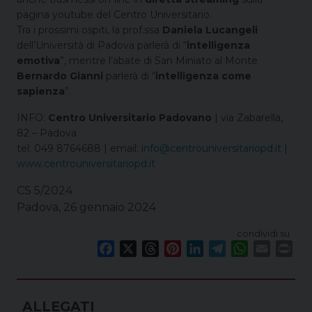
pagina youtube del Centro Universitario.
Tra i prossimi ospiti, la prof.ssa
Daniela Lucangeli
dell’Università di Padova parlerà di “
intelligenza
emotiva
”, mentre l’abate di San Miniato al Monte
Bernardo Gianni
parlerà di “
intelligenza come
sapienza
”.
INFO:
Centro Universitario Padovano
| via Zabarella,
82 – Padova
tel: 049 8764688 | email:
info@centrouniversitariopd.it
|
www.centrouniversitariopd.it
CS 5/2024
Padova, 26 gennaio 2024
condividi su
F
X
T
P
L
T
W
E
P
a
h
i
i
e
h
m
r
c
r
n
n
l
a
a
i
e
e
t
k
e
t
i
n