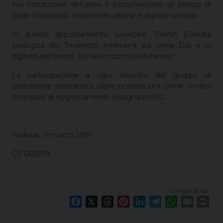
Filo conduttore dell’anno è
L’ecumenismo al tempo di
papa Francesco: matrimoni, donne e dignità umana
.
In questo appuntamento Giuseppe Trentin (Facoltà
teologica del Triveneto) interverrà sul tema
Dio e la
dignità dell’uomo. Un testo cattolico-luterano.
La partecipazione a ogni incontro del gruppo di
formazione ecumenica viene riconosciuta come credito
formativo di aggiornamento insegnanti IRC.
Padova, 19 marzo 2019
CS 63/2019
condividi su
F
X
T
P
L
T
W
E
P
a
h
i
i
e
h
m
r