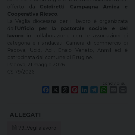
offerto da
Coldiretti Campagna Amica e
Cooperativa Riesco
.
La Veglia diocesana per il lavoro è organizzata
dall’
Ufficio per la pastorale sociale e del
lavoro
in collaborazione con le associazioni di
categoria e i sindacati, Camera di commercio di
Padova, Ucid, Acli, Enaip Veneto, Anmil ed è
patrocinata dal comune di Brugine.
Padova, 21 maggio 2026
CS 79/2026
condividi su
F
X
T
P
L
T
W
E
P
a
h
i
i
e
h
m
r
c
r
n
n
l
a
a
i
e
e
t
k
e
t
i
n
b
a
e
e
g
s
l
t
o
d
r
d
r
A
79_Veglialavoro
o
s
e
I
a
p