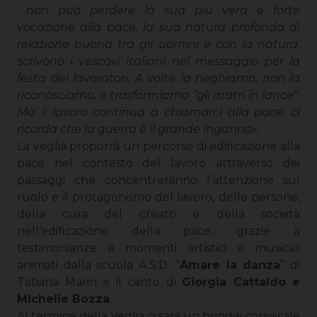
non può perdere la sua più vera e forte
vocazione alla pace, la sua natura profonda di
relazione buona tra gli uomini e con la natura,
scrivono i vescovi italiani nel messaggio per la
festa dei lavoratori. A volte la neghiamo, non la
riconosciamo, e trasformiamo “gli aratri in lance”.
Ma il lavoro continua a chiamarci alla pace: ci
ricorda che la guerra è il grande inganno».
La veglia proporrà un percorso di edificazione alla
pace nel contesto del lavoro attraverso dei
passaggi che concentreranno l’attenzione sul
ruolo e il protagonismo del lavoro, delle persone,
della cura del creato e della società
nell’edificazione della pace, grazie a
testimonianze e momenti artistici e musicali
animati dalla scuola A.S.D. “
Amare la danza
” di
Tatiana Marin e il canto di
Giorgia Cattaldo e
Michelle Bozza
.
Al termine della Veglia ci sarà un brindisi conviviale