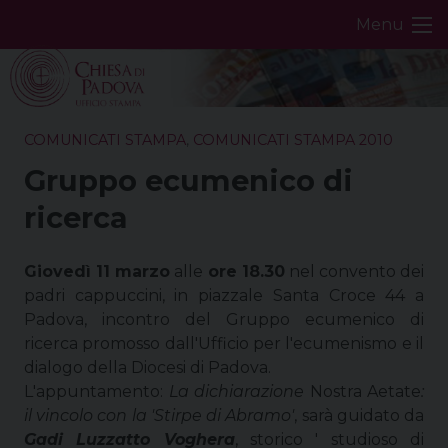
Skip
Menu
to
content
COMUNICATI STAMPA
,
COMUNICATI STAMPA 2010
Gruppo ecumenico di
ricerca
Giovedì 11 marzo
alle
ore 18.30
nel convento dei
padri cappuccini, in piazzale Santa Croce 44 a
Padova, incontro del Gruppo ecumenico di
ricerca promosso dall'Ufficio per l'ecumenismo e il
dialogo della Diocesi di Padova.
L'appuntamento:
La dichiarazione
Nostra Aetate
:
il vincolo con la 'Stirpe di Abramo'
, sarà guidato da
Gadi Luzzatto Voghera
, storico ' studioso di