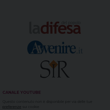
o
s
e
I
a
p
k
s
n
m
p
t
CANALE YOUTUBE
Questo contenuto non è disponibile per via delle tue
preferenze
sui cookie