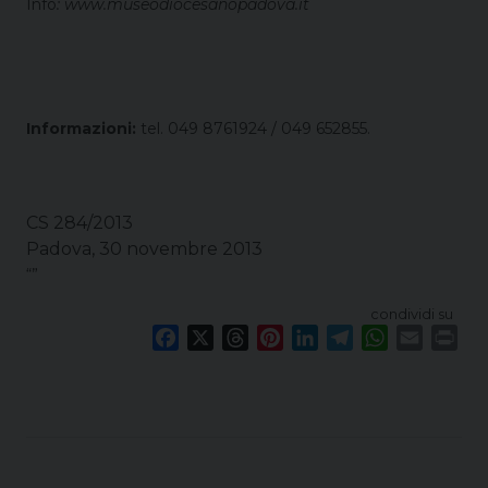
Info
: www.museodiocesanopadova.it
Informazioni:
tel. 049 8761924 /
049 652855.
CS 284/2013
Padova, 30 novembre 2013
“”
condividi su
F
X
T
P
L
T
W
E
P
a
h
i
i
e
h
m
r
c
r
n
n
l
a
a
i
e
e
t
k
e
t
i
n
b
a
e
e
g
s
l
t
o
d
r
d
r
A