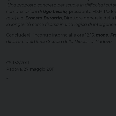
(
Una proposta concreta per scuole in difficoltà)
cui s
comunicazioni di
Ugo Lessio,
p
residente FISM Pado
rete
)
e di
Ernesto Burattin
, Direttore generale della
la longevità come risorsa in una logica di intergenera
Concluderà l'incontro intorno alle ore 12.15
,
mons. Fr
direttore dell'Ufficio Scuola della Diocesi di Padova
.
CS 136/2011
Padova, 27 maggio 2011
“”