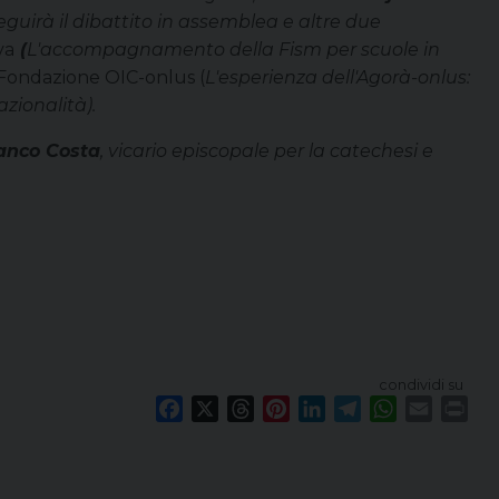
eguirà il dibattito in assemblea e altre due
va
(
L'accompagnamento della Fism per scuole in
 Fondazione OIC-onlus (
L'esperienza dell'Agorà-onlus:
zionalità).
anco Costa
, vicario episcopale per la catechesi e
condividi su
F
X
T
P
L
T
W
E
P
a
h
i
i
e
h
m
r
c
r
n
n
l
a
a
i
e
e
t
k
e
t
i
n