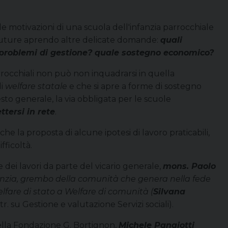
motivazioni di una scuola dell'infanzia parrocchiale
tà future aprendo altre delicate domande:
quali
 problemi di gestione?
quale sostegno economico?
rocchiali non può non inquadrarsi in quella
di
welfare statale
e che si apre a forme di sostegno
sto generale, la via obbligata per le scuole
ttersi in rete
.
che la proposta di alcune ipotesi di lavoro praticabili,
fficoltà.
ei lavori da parte del vicario generale,
mons. Paolo
fanzia, grembo della comunità che genera nella fede
lfare di stato a Welfare di comunità (
Silvana
tr. su Gestione e valutazione Servizi sociali).
lla Fondazione G. Bortignon,
Michele Panajotti