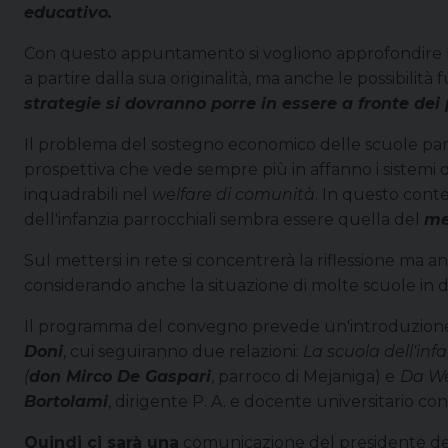
educativo.
Con questo appuntamento si vogliono approfondire le 
a partire dalla sua originalità, ma anche le possibili
strategie si dovranno porre in essere a fronte dei
Il problema del sostegno economico delle scuole par
prospettiva che vede sempre più in affanno i sistemi 
inquadrabili nel
welfare di comunità
. In questo conte
dell'infanzia parrocchiali sembra essere quella del
me
Sul mettersi in rete si concentrerà la riflessione ma an
considerando anche la situazione di molte scuole in di
Il programma del convegno prevede un'introduzione d
Doni
, cui seguiranno due relazioni:
La scuola dell'in
(
don Mirco De Gaspari
, parroco di Mejaniga) e
Da We
Bortolami
, dirigente P. A. e docente universitario con
Quindi ci sarà una
comunicazione del presidente de