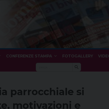
CONFERENZE STAMPA
FOTOGALLERY
VIDE
Search Button
Search
for:
ia parrocchiale si
e, motivazioni e