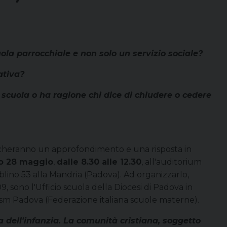
ola parrocchiale e non solo un servizio sociale?
ativa?
scuola o ha ragione chi dice di chiudere o cedere
cheranno un approfondimento e una risposta in
o 28 maggio
,
dalle 8.30 alle 12.30
, all'auditorium
lino 53 alla Mandria (Padova). Ad organizzarlo,
09, sono l'Ufficio scuola della Diocesi di Padova in
ism Padova (Federazione italiana scuole materne).
a dell'infanzia. La comunità cristiana, soggetto