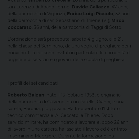
Petrarca;
Vincenzo Cretella
, 26 anni, della parrocchia di
san Lorenzo di Abano Terme;
Davide Galiazzo
, 47 anni,
della parrocchia di Vigonza;
Enrico Luigi Piccolo
, 32 anni,
della parrocchia di san Sebastiano di Thiene (VI);
Mirco
Zoccarato
, 36 anni, della parrocchia di Taggì di Sotto.
L'ordinazione sarà preceduta, sabato 4 giugno, alle 21,
nella chiesa del Seminario, da una veglia di preghiera per i
nuovi preti, a cui sono invitati in particolare le comunità di
origine e di servizio e i giovani della scuola di preghiera.
I profili dei sei candidati:
Roberto Balzan
, nato il 15 febbraio 1958, è originario
della parrocchia di Calvene, ha un fratello, Gianni, e una
sorella, Barbara, più giovani. Ha frequentato l'Istituto
tecnico commerciale 'A. Ceccato' a Thiene. Dopo il
servizio militare, ha cominciato a lavorare e, dopo 26 anni
di lavoro in una cartiera, ha lasciato il lavoro ed è entrato
in seminario Maggiore. Durante la formazione, ha