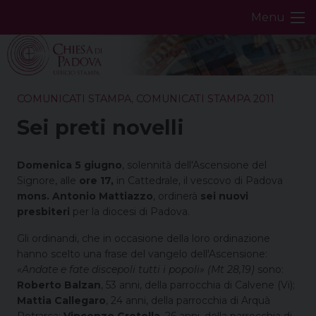
Skip
Menu
to
content
COMUNICATI STAMPA
,
COMUNICATI STAMPA 2011
Sei preti novelli
Domenica 5 giugno
, solennità dell'Ascensione del
Signore, alle
ore 17,
in Cattedrale, il vescovo di Padova
mons. Antonio Mattiazzo
, ordinerà
sei nuovi
presbiteri
per la diocesi di Padova.
Gli ordinandi, che in occasione della loro ordinazione
hanno scelto una frase del vangelo dell'Ascensione:
«Andate e fate discepoli tutti i popoli» (Mt 28,19)
sono:
Roberto Balzan
, 53 anni, della parrocchia di Calvene (Vi);
Mattia Callegaro
, 24 anni, della parrocchia di Arquà