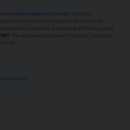
e
www.retefamiglieaccoglienti.it
e sul sito
ingoli pixel della foto più grande sarà possibile
Sarà possibile consultare la rassegna anche in piazza
OINT
che sarà allestito domani mattina 3 giugno e
cazione.
cazione.org