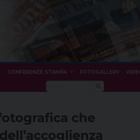
CONFERENZE STAMPA
FOTOGALLERY
VIDE
Search Button
Search
for:
fotografica che
i dell’accoglienza