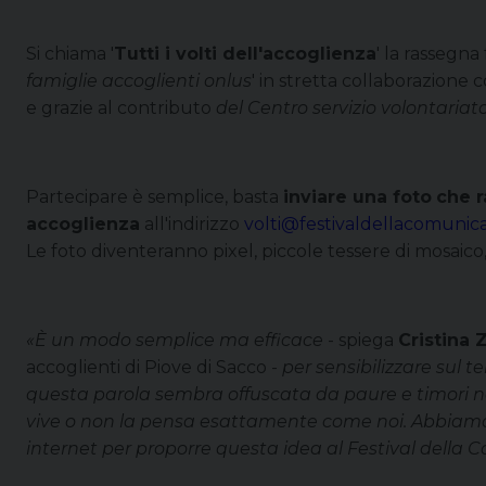
Si chiama '
Tutti i volti dell'accoglienza
' la rassegna
famiglie accoglienti onlus
' in stretta collaborazione 
e grazie al contributo
del Centro servizio volontaria
Partecipare è semplice, basta
inviare una foto
che r
accoglienza
all'indirizzo
volti@festivaldellacomunic
Le foto diventeranno pixel, piccole tessere di mosaico,
«
È un modo semplice ma efficace
- spiega
Cristina 
accoglienti di Piove di Sacco -
per sensibilizzare sul 
questa parola sembra offuscata da paure e timori nei 
vive o non la pensa esattamente come noi. Abbiamo c
internet per proporre questa idea al Festival della