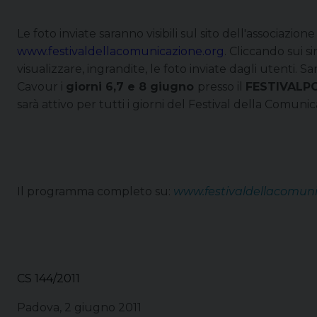
Le foto inviate saranno visibili sul sito dell'associazion
www.festivaldellacomunicazione.org
. Cliccando sui s
visualizzare, ingrandite, le foto inviate dagli utenti. 
Cavour i
giorni 6,7 e 8 giugno
presso il
FESTIVALP
sarà attivo per tutti i giorni del Festival della Comuni
Il programma completo su:
www.festivaldellacomuni
CS 144/2011
Padova, 2 giugno 2011