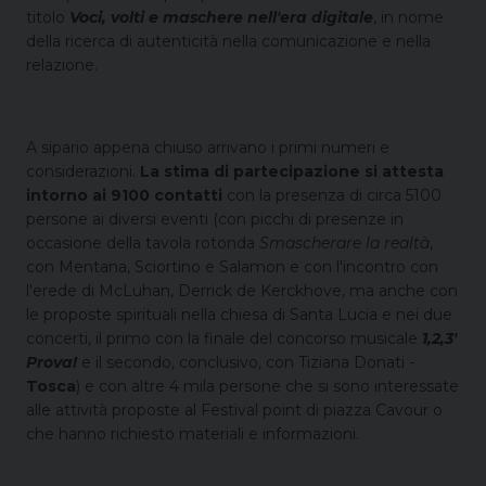
titolo
Voci, volti e maschere nell'era digitale
, in nome
della ricerca di autenticità nella comunicazione e nella
relazione.
A sipario appena chiuso arrivano i primi numeri e
considerazioni.
La stima di partecipazione si attesta
intorno ai 9100 contatti
con la presenza di circa 5100
persone ai diversi eventi (con picchi di presenze in
occasione della tavola rotonda
Smascherare la realtà
,
con Mentana, Sciortino e Salamon e con l'incontro con
l'erede di McLuhan, Derrick de Kerckhove, ma anche con
le proposte spirituali nella chiesa di Santa Lucia e nei due
concerti, il primo con la finale del concorso musicale
1,2,3'
Prova!
e il secondo, conclusivo, con Tiziana Donati -
Tosca
) e con altre 4 mila persone che si sono interessate
alle attività proposte al Festival point di piazza Cavour o
che hanno richiesto materiali e informazioni.