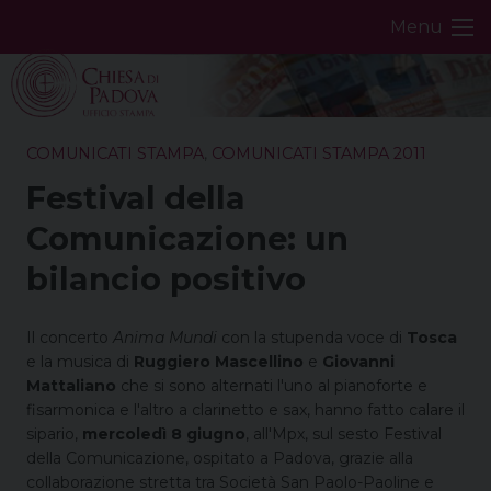
Skip
Menu
to
content
COMUNICATI STAMPA
,
COMUNICATI STAMPA 2011
Festival della
Comunicazione: un
bilancio positivo
Il concerto
Anima Mundi
con la stupenda voce di
Tosca
e la musica di
Ruggiero Mascellino
e
Giovanni
Mattaliano
che si sono alternati l'uno al pianoforte e
fisarmonica e l'altro a clarinetto e sax, hanno fatto calare il
sipario,
mercoledì 8 giugno
, all'Mpx, sul sesto Festival
della Comunicazione, ospitato a Padova, grazie alla
collaborazione stretta tra Società San Paolo-Paoline e