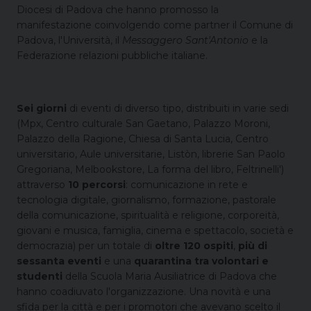
Diocesi di Padova che hanno promosso la
manifestazione coinvolgendo come partner il Comune di
Padova, l'Università, il
Messaggero Sant'Antonio
e la
Federazione relazioni pubbliche italiane.
Sei giorni
di eventi di diverso tipo, distribuiti in varie sedi
(Mpx, Centro culturale San Gaetano, Palazzo Moroni,
Palazzo della Ragione, Chiesa di Santa Lucia, Centro
universitario, Aule universitarie, Listòn, librerie San Paolo
Gregoriana, Melbookstore, La forma del libro, Feltrinelli')
attraverso
10 percorsi
: comunicazione in rete e
tecnologia digitale, giornalismo, formazione, pastorale
della comunicazione, spiritualità e religione, corporeità,
giovani e musica, famiglia, cinema e spettacolo, società e
democrazia) per un totale di
oltre 120 ospiti
,
più di
sessanta eventi
e una
quarantina tra volontari e
studenti
della Scuola Maria Ausiliatrice di Padova che
hanno coadiuvato l'organizzazione. Una novità e una
sfida per la città e per i promotori che avevano scelto il