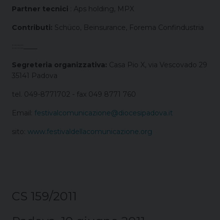
Partner tecnici
: Aps holding, MPX
Contributi:
Sch
ü
co, Beinsurance, Forema Confindustria
::::::::____
Segreteria organizzativa:
Casa Pio X, via Vescovado 29
35141 Padova
tel. 049-8771702 - fax 049 8771 760
Email:
festivalcomunicazione@diocesipadova.it
sito:
www.festivaldellacomunicazione.org
CS 159/2011