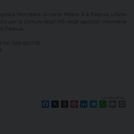
gelica Metodista, in corso Milano 6 a Padova, ultimo
ico per la
Lettura degli Atti degli apostoli
. Interviene
 di Padova.
è tel. 049-650718
8
condividi su
F
X
T
P
L
T
W
E
P
a
h
i
i
e
h
m
r
c
r
n
n
l
a
a
i
e
e
t
k
e
t
i
n
b
a
e
e
g
s
l
t