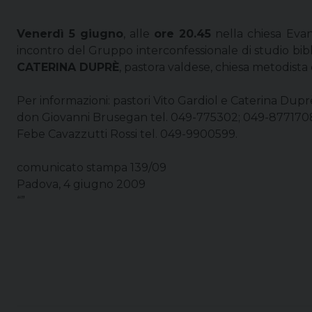
Venerdì 5 giugno
, alle
ore 20.45
nella chiesa Evan
incontro del Gruppo interconfessionale di studio bibl
CATERINA DUPRÈ
, pastora valdese, chiesa metodista
Per informazioni: pastori Vito Gardiol e Caterina Dupr
don Giovanni Brusegan tel. 049-775302; 049-877170
Febe Cavazzutti Rossi tel. 049-9900599.
comunicato stampa 139/09
Padova, 4 giugno 2009
“”