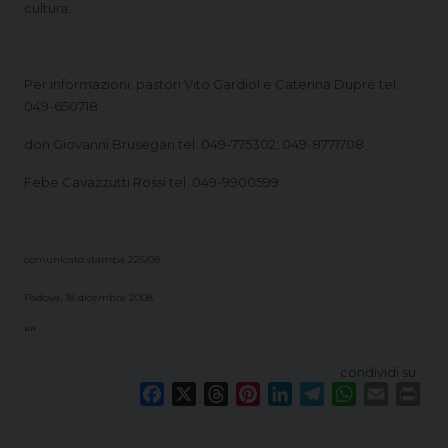
cultura.
Per informazioni: pastori Vito Gardiol e Caterina Duprè tel.
049-650718
don Giovanni Brusegan tel. 049-775302; 049-8771708
Febe Cavazzutti Rossi tel. 049-9900599.
comunicato stampa 225/08
Padova, 18 dicembre 2008
“”
condividi su
F
X
T
P
L
T
W
E
P
a
h
i
i
e
h
m
r
c
r
n
n
l
a
a
i