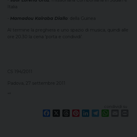
-
s
uor Lorena Ortiz
: missionaria Comboniana in Sudan e
Italia
-
Mamadou Kairaba Diallo
: della Guinea
Al termine la preghiera e uno spazio di musica, quindi alle
ore 20.30 la cena 'porta e condividi'.
CS 194/2011
Padova, 27 settembre 2011
“”
condividi su
F
X
T
P
L
T
W
E
P
a
h
i
i
e
h
m
r
c
r
n
n
l
a
a
i
e
e
t
k
e
t
i
n