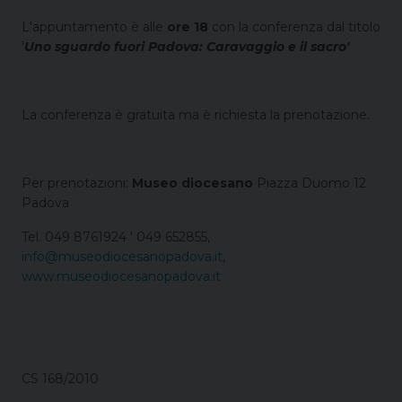
L'appuntamento è alle
ore 18
con la conferenza dal titolo
'
Uno sguardo fuori Padova: Caravaggio e il sacro'
La conferenza è gratuita ma è richiesta la prenotazione.
Per prenotazioni:
Museo diocesano
Piazza Duomo 12
Padova
Tel. 049 8761924 ' 049 652855,
info@museodiocesanopadova.it
,
www.museodiocesanopadova.it
CS 168/2010