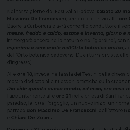
Nel terzo giorno del Festival a Padova,
sabato 20 m
Massimo De Franceschi
, sempre con inizio alle
ore 
Baone a Carbonara e avrà come filo conduttore il vers
messe, freddo e caldo, estate e inverno, giorno e
immergerà ancora nella natura e nel “giardino”, con N
esperienza sensoriale nell’Orto botanico antico
, 
dell’Orto botanico padovano. Due i turni di visita, alle
d’ingresso).
Alle
ore 18
, invece, nella sala dei Teatini della chiesa
mostra dedicata alle riflessioni artistiche sulla creazio
Dio vide quanto aveva creato, ed ecco, era cosa 
l’appuntamento alle
ore 21
nella chiesa di San Fran
paradiso, la lotta, l’orgoglio, un nuovo inizio, un nom
parroco
don Massimo De Franceschi
, dell’attore
Ro
e
Chiara De Zuani.
Domenica 21 maggio
, ultima giornata di Festival Bib