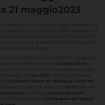
ca 21 maggio2023
blico a Padova, con una carrellata di appuntamenti che
primi capitoli del primo libro della Bibbia, ossia i racconti
e relazioni tra esseri viventi, dalle difficile fraternità
e ancora il peccato, la redenzione, il lavoro, il giudizio,
li anche nel mondo di oggi.
 il Festival prosegue domani, venerdì 19 maggio con
asseggiata meditativa sul tema
Lo Spirito di Dio
go gli argini del Piovego fino al Giardino dei Giusti,
l pomeriggio, alle
ore 18.30
il direttore del Museo
a di
La Genesi e Giusto de’ Menabuoi: il ciclo del
dell’umanità Unesco. In serata, alle
ore 21
, nella sala
ia Zanconato
e la teologa
Cristina Simonelli
enesi, soffermandosi su
«Tutte le opere del Signore
le righe
.