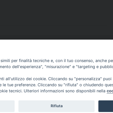
o
d
r
d
r
A
o
s
e
I
a
p
k
s
n
m
p
t
imili per finalità tecniche e, con il tuo consenso, anche per 
amento dell'esperienza", "misurazione" e "targeting e pubbli
i all'utilizzo dei cookie. Cliccando su "personalizza" puoi
re le tue preferenze. Cliccando su "rifiuta" o chiudendo que
okie tecnici. Ulteriori informazioni sono disponibili nella
coo
Rifiuta