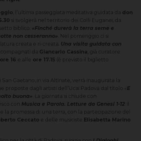
aggio
, l’ultima passeggiata meditativa guidata da
don
6.30
si svolgerà nel territorio dei Colli Euganei, da
etto biblico:
«Finché durerà la terra seme e
 notte non cesseranno»
. Nel pomeriggio ci si
atura creata e ri-creata.
Una visita guidata con
accompagnati da
Giancarlo Cassina
, già curatore
ore 16
e alle
ore 17.15
(è previsto il biglietto
 di San Gaetano, in via Altinate, verrà inaugurata la
ne proposte dagli artisti dell’Ucai Padova dal titolo «
E
molto buona»
. La giornata si chiude con
cesco con
Musica e Parola. Letture da Genesi 1-12
: il
e e la promessa di una terra, con la partecipazione del
berto Ceccato
e delle musiciste
Elisabetta Marino
lico per la città di Padova, si inizia con
I Dialoghi