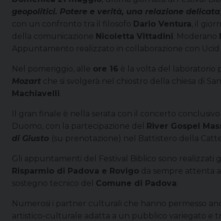
geopolitici. Potere e verità, una relazione delicata
con un confronto tra il filosofo
Dario Ventura
, il gior
della comunicazione
Nicoletta Vittadini
. Moderano
Appuntamento realizzato in collaborazione con Ucid
Nel pomeriggio, alle
ore 16
è la volta del laboratorio
Mozart
che si svolgerà nel chiostro della chiesa di Sa
Machiavelli
.
Il gran finale è nella serata con il concerto conclusiv
Duomo, con la partecipazione del
River Gospel Mas
di Giusto
(su prenotazione) nel Battistero della Catt
Gli appuntamenti del Festival Biblico sono realizzati 
Risparmio di Padova e Rovigo
da sempre attenta a 
sostegno tecnico del
Comune di Padova
.
Numerosi i partner culturali che hanno permesso anc
artistico-culturale adatta a un pubblico variegato e tr