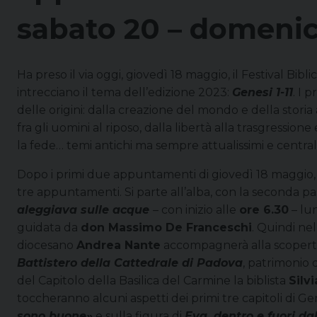
sabato 20 – domeni
Ha preso il via oggi, giovedì 18 maggio, il Festival Bi
intrecciano il tema dell’edizione 2023:
Genesi 1-11
. I 
delle origini: dalla creazione del mondo e della storia all
fra gli uomini al riposo, dalla libertà alla trasgressione 
la fede… temi antichi ma sempre attualissimi e centra
Dopo i primi due appuntamenti di giovedì 18 maggio,
tre appuntamenti. Si parte all’alba, con la seconda p
aleggiava sulle acque
– con inizio alle
ore 6.30
– lun
guidata da
don Massimo De Franceschi
. Quindi ne
diocesano
Andrea Nante
accompagnerà alla scopert
Battistero della Cattedrale di Padova
, patrimonio 
del Capitolo della Basilica del Carmine la biblista
Silv
toccheranno alcuni aspetti dei primi tre capitoli di G
sono buone»
e sulla figura di
Eva, dentro e fuori dal