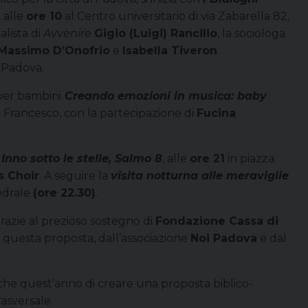
, alle
ore 10
al Centro universitario di via Zabarella 82,
nalista di
Avvenire
Gigio (Luigi) Rancilio
, la sociologa
Massimo D’Onofrio
e
Isabella Tiveron
.
 Padova.
 per bambini
Creando emozioni in musica: baby
n Francesco, con la partecipazione di
Fucina
o
Inno sotto le stelle, Salmo 8
, alle
ore 21
in piazza
s Choir
. A seguire la
visita notturna alle meraviglie
edrale
(ore 22.30)
.
grazie al prezioso sostegno di
Fondazione Cassa di
questa proposta, dall’associazione
Noi Padova
e dal
he quest’anno di creare una proposta biblico-
asversale.