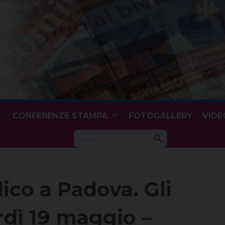
CONFERENZE STAMPA
FOTOGALLERY
VIDE
Search Button
Search
for:
lico a Padova. Gli
dì 19 maggio –