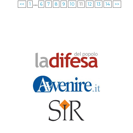
...
<<
1
6
7
8
9
10
11
12
13
14
>>